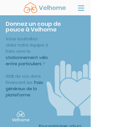
Velhome
Donnez un coup de
pouce à Velhome
Vous souhaitez
aider notre équipe
à
faire vivre le
stationnement vélo
entre particuliers
?
100% de vos dons
financent les
frais
généraux de la
plateforme
Pour participer, rdv ici :