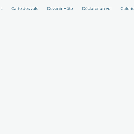
gs
Carte des vols
Devenir Hôte
Déclarer un vol
Galerie