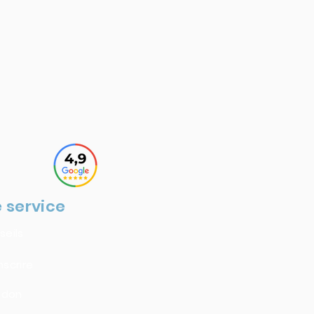
 service
seils
nscrire
n don