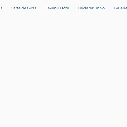
gs
Carte des vols
Devenir Hôte
Déclarer un vol
Galerie