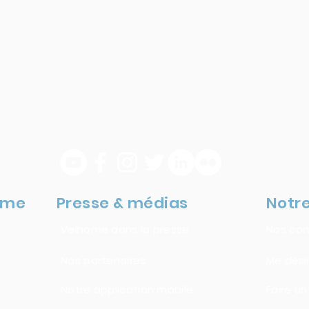
ome
Presse & médias
Notre
Velhome dans la presse
Nos con
Nos
partenaires
Me dési
Notre application mobile
Faire u