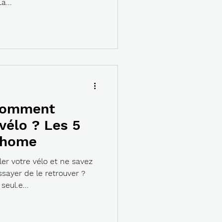
a...
 comment
vélo ? Les 5
lhome
ler votre vélo et ne savez
sayer de le retrouver ?
eul.e...