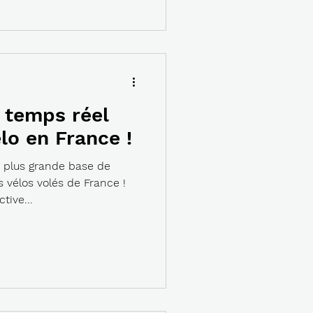
n temps réel
élo en France !
 plus grande base de
s vélos volés de France !
tive...