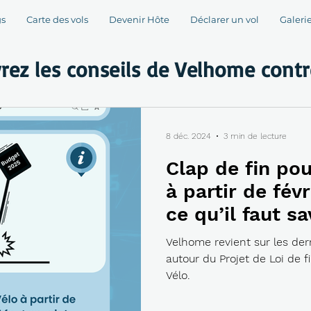
gs
Carte des vols
Devenir Hôte
Déclarer un vol
Galerie
rez les conseils de Velhome contre
8 déc. 2024
3 min de lecture
Clap de fin pou
à partir de fév
ce qu’il faut sa
Velhome revient sur les de
autour du Projet de Loi de 
Vélo.